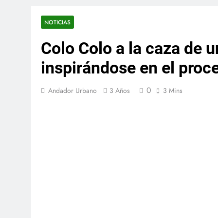
NOTICIAS
Colo Colo a la caza de u
inspirándose en el proc
0
Andador Urbano
3 Años
3 Mins