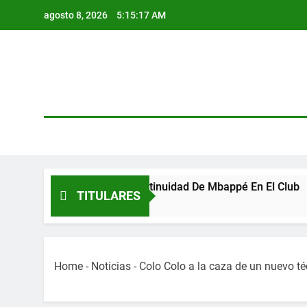
Skip
agosto 8, 2026
5:15:17 AM
to
content
timista Sobre La Continuidad De Mbappé En El Club
TITULARES
Home
-
Noticias
-
Colo Colo a la caza de un nuevo té