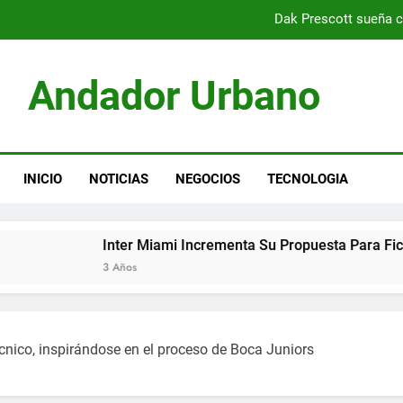
Dak Prescott sueña c
Christian Horner moti
Andador Urbano
Presidente del PSG optimista sob
Inter Miami incrementa su propuesta para fich
Dak Prescott sueña c
INICIO
NOTICIAS
NEGOCIOS
TECNOLOGIA
Christian Horner moti
Inter Miami Incrementa Su Propuesta Para Fichar A D
Presidente del PSG optimista sob
3 Años
Inter Miami incrementa su propuesta para fich
cnico, inspirándose en el proceso de Boca Juniors