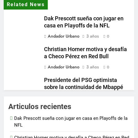
Related News
Dak Prescott sueña con jugar en
casa en Playoffs de la NFL
Andador Urbano
3 años
0
Christian Horner motiva y desafía
a Checo Pérez en Red Bull
Andador Urbano
3 años
0
Presidente del PSG optimista
sobre la continuidad de Mbappé
en el club
Andador Urbano
3 años
Articulos recientes
0
Inter Miami incrementa su
Dak Prescott sueña con jugar en casa en Playoffs de la
propuesta para fichar a destacado
NFL
jugador de Boca Juniors
Christian Horner motiva y desafía a Checo Pérez en Red