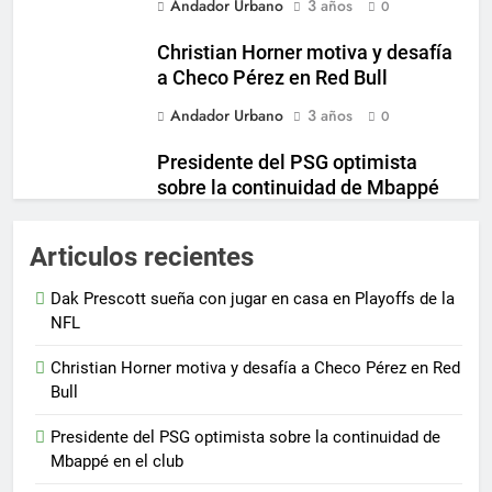
Andador Urbano
3 años
0
Christian Horner motiva y desafía
a Checo Pérez en Red Bull
Andador Urbano
3 años
0
Presidente del PSG optimista
sobre la continuidad de Mbappé
en el club
Andador Urbano
3 años
Articulos recientes
0
Inter Miami incrementa su
Dak Prescott sueña con jugar en casa en Playoffs de la
propuesta para fichar a destacado
NFL
jugador de Boca Juniors
Christian Horner motiva y desafía a Checo Pérez en Red
Andador Urbano
3 años
0
Bull
Presidente del PSG optimista sobre la continuidad de
Mbappé en el club