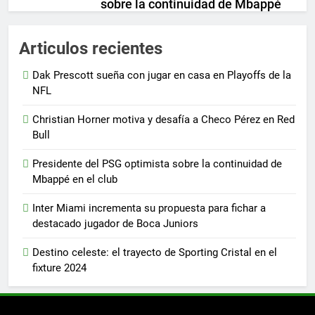
sobre la continuidad de Mbappé
en el club
Andador Urbano
3 años
Articulos recientes
0
Inter Miami incrementa su
Dak Prescott sueña con jugar en casa en Playoffs de la
propuesta para fichar a destacado
NFL
jugador de Boca Juniors
Christian Horner motiva y desafía a Checo Pérez en Red
Andador Urbano
3 años
0
Bull
Presidente del PSG optimista sobre la continuidad de
Mbappé en el club
Inter Miami incrementa su propuesta para fichar a
destacado jugador de Boca Juniors
Destino celeste: el trayecto de Sporting Cristal en el
fixture 2024