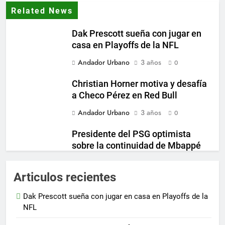
Related News
Dak Prescott sueña con jugar en
casa en Playoffs de la NFL
Andador Urbano
3 años
0
Christian Horner motiva y desafía
a Checo Pérez en Red Bull
Andador Urbano
3 años
0
Presidente del PSG optimista
sobre la continuidad de Mbappé
en el club
Andador Urbano
3 años
Articulos recientes
0
Inter Miami incrementa su
Dak Prescott sueña con jugar en casa en Playoffs de la
propuesta para fichar a destacado
NFL
jugador de Boca Juniors