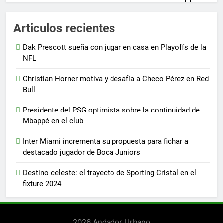
en el club
Andador Urbano
3 años
Articulos recientes
0
Inter Miami incrementa su
Dak Prescott sueña con jugar en casa en Playoffs de la
propuesta para fichar a destacado
NFL
jugador de Boca Juniors
Christian Horner motiva y desafía a Checo Pérez en Red
Andador Urbano
3 años
0
Bull
Presidente del PSG optimista sobre la continuidad de
Mbappé en el club
Inter Miami incrementa su propuesta para fichar a
destacado jugador de Boca Juniors
Destino celeste: el trayecto de Sporting Cristal en el
fixture 2024
2026 Andador Urbano