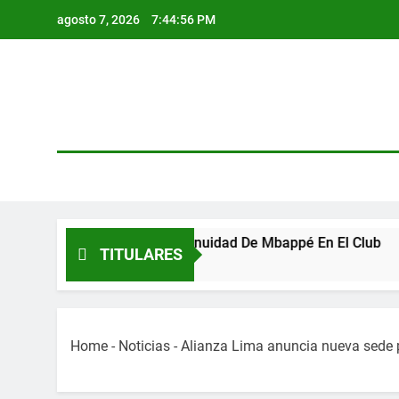
Skip
agosto 7, 2026
7:44:56 PM
to
content
imista Sobre La Continuidad De Mbappé En El Club
TITULARES
Home
-
Noticias
-
Alianza Lima anuncia nueva sede 