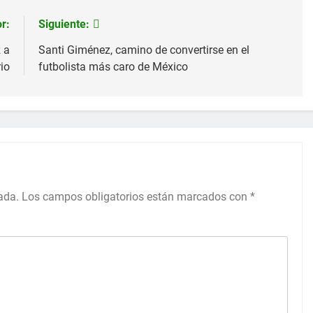
r:
Siguiente:
 a
Santi Giménez, camino de convertirse en el
rio
futbolista más caro de México
ada.
Los campos obligatorios están marcados con
*