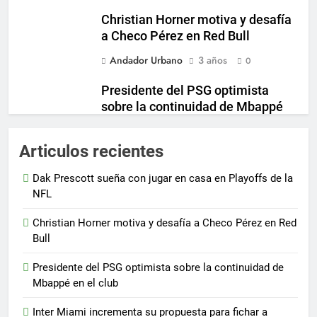
Christian Horner motiva y desafía
a Checo Pérez en Red Bull
Andador Urbano
3 años
0
Presidente del PSG optimista
sobre la continuidad de Mbappé
en el club
Andador Urbano
3 años
Articulos recientes
0
Inter Miami incrementa su
Dak Prescott sueña con jugar en casa en Playoffs de la
propuesta para fichar a destacado
NFL
jugador de Boca Juniors
Christian Horner motiva y desafía a Checo Pérez en Red
Andador Urbano
3 años
0
Bull
Presidente del PSG optimista sobre la continuidad de
Mbappé en el club
Inter Miami incrementa su propuesta para fichar a