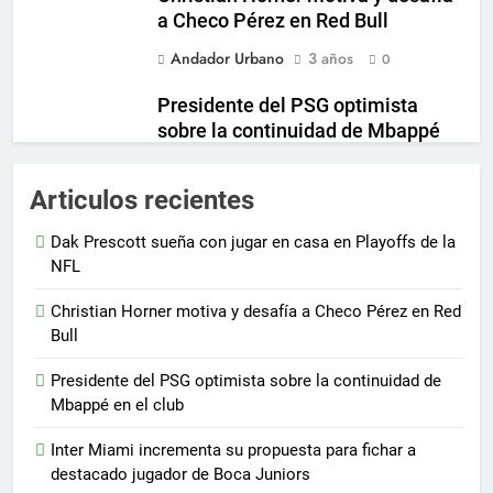
a Checo Pérez en Red Bull
Andador Urbano
3 años
0
Presidente del PSG optimista
sobre la continuidad de Mbappé
en el club
Andador Urbano
3 años
Articulos recientes
0
Inter Miami incrementa su
Dak Prescott sueña con jugar en casa en Playoffs de la
propuesta para fichar a destacado
NFL
jugador de Boca Juniors
Christian Horner motiva y desafía a Checo Pérez en Red
Andador Urbano
3 años
0
Bull
Presidente del PSG optimista sobre la continuidad de
Mbappé en el club
Inter Miami incrementa su propuesta para fichar a
destacado jugador de Boca Juniors