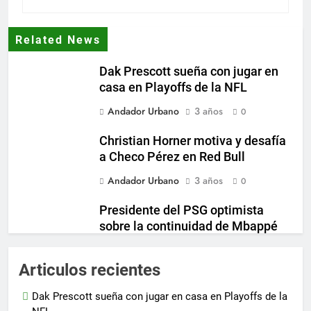
Related News
Dak Prescott sueña con jugar en
casa en Playoffs de la NFL
Andador Urbano
3 años
0
Christian Horner motiva y desafía
a Checo Pérez en Red Bull
Andador Urbano
3 años
0
Presidente del PSG optimista
sobre la continuidad de Mbappé
en el club
Andador Urbano
3 años
Articulos recientes
0
Inter Miami incrementa su
Dak Prescott sueña con jugar en casa en Playoffs de la