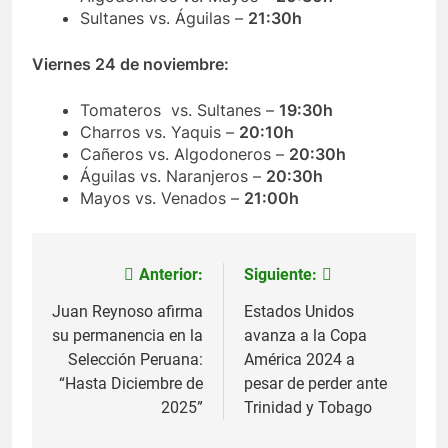
Sultanes vs. Águilas –
21:30h
Viernes 24 de noviembre:
Tomateros vs. Sultanes –
19:30h
Charros vs. Yaquis –
20:10h
Cañeros vs. Algodoneros –
20:30h
Águilas vs. Naranjeros –
20:30h
Mayos
vs. Venados –
21:00h
Anterior:
Siguiente:
Navegación
de
Juan Reynoso afirma
Estados Unidos
su permanencia en la
avanza a la Copa
entradas
Selección Peruana:
América 2024 a
“Hasta Diciembre de
pesar de perder ante
2025”
Trinidad y Tobago