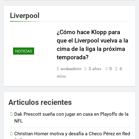
Liverpool
¿Cómo hace Klopp para
que el Liverpool vuelva a la
cima de la liga la próxima
NOTICIAS
temporada?
andaadmin
3 años
0
6
mins
Articulos recientes
Dak Prescott sueña con jugar en casa en Playoffs de la
NFL
Christian Horner motiva y desafía a Checo Pérez en Red