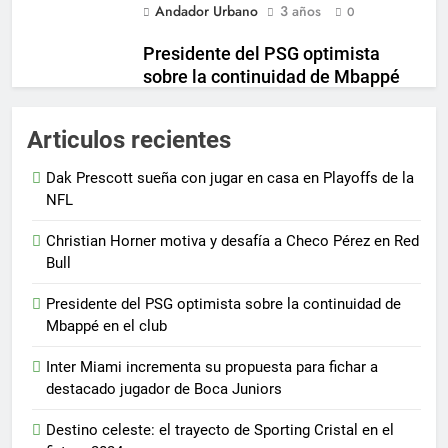
Andador Urbano
3 años
0
Presidente del PSG optimista
sobre la continuidad de Mbappé
en el club
Andador Urbano
3 años
Articulos recientes
0
Inter Miami incrementa su
Dak Prescott sueña con jugar en casa en Playoffs de la
propuesta para fichar a destacado
NFL
jugador de Boca Juniors
Christian Horner motiva y desafía a Checo Pérez en Red
Andador Urbano
3 años
0
Bull
Presidente del PSG optimista sobre la continuidad de
Mbappé en el club
Inter Miami incrementa su propuesta para fichar a
destacado jugador de Boca Juniors
Destino celeste: el trayecto de Sporting Cristal en el