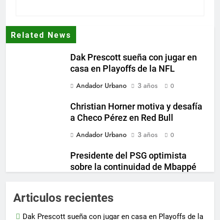
Related News
Dak Prescott sueña con jugar en
casa en Playoffs de la NFL
Andador Urbano
3 años
0
Christian Horner motiva y desafía
a Checo Pérez en Red Bull
Andador Urbano
3 años
0
Presidente del PSG optimista
sobre la continuidad de Mbappé
en el club
Andador Urbano
3 años
Articulos recientes
0
Inter Miami incrementa su
Dak Prescott sueña con jugar en casa en Playoffs de la