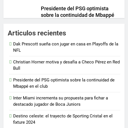
Presidente del PSG optimista
sobre la continuidad de Mbappé
en el club
Andador Urbano
3 años
Articulos recientes
0
Inter Miami incrementa su
Dak Prescott sueña con jugar en casa en Playoffs de la
propuesta para fichar a destacado
NFL
jugador de Boca Juniors
Christian Horner motiva y desafía a Checo Pérez en Red
Andador Urbano
3 años
0
Bull
Presidente del PSG optimista sobre la continuidad de
Mbappé en el club
Inter Miami incrementa su propuesta para fichar a
destacado jugador de Boca Juniors
Destino celeste: el trayecto de Sporting Cristal en el
fixture 2024