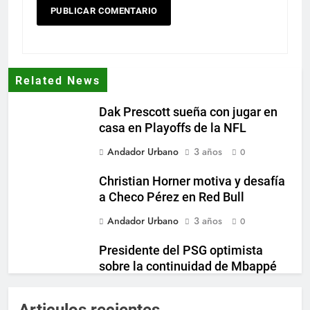
Related News
Dak Prescott sueña con jugar en
casa en Playoffs de la NFL
Andador Urbano
3 años
0
Christian Horner motiva y desafía
a Checo Pérez en Red Bull
Andador Urbano
3 años
0
Presidente del PSG optimista
sobre la continuidad de Mbappé
en el club
Andador Urbano
3 años
Articulos recientes
0