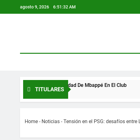
Skip
agosto 9, 2026
6:51:32 AM
to
content
sta Sobre La Continuidad De Mbappé En El Club
TITULARES
Home
-
Noticias
-
Tensión en el PSG: desafíos entre