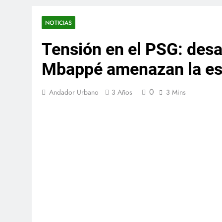
NOTICIAS
Tensión en el PSG: desaf
Mbappé amenazan la est
0
Andador Urbano
3 Años
3 Mins