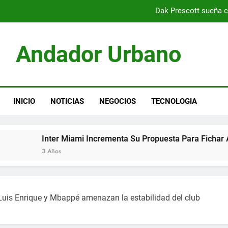
Dak Prescott sueña c
Christian Horner moti
Andador Urbano
Presidente del PSG optimista sob
Inter Miami incrementa su propuesta para fich
Dak Prescott sueña c
INICIO
NOTICIAS
NEGOCIOS
TECNOLOGIA
Christian Horner moti
Inter Miami Incrementa Su Propuesta Para Fichar A Destac
Presidente del PSG optimista sob
3 Años
Inter Miami incrementa su propuesta para fich
 Luis Enrique y Mbappé amenazan la estabilidad del club