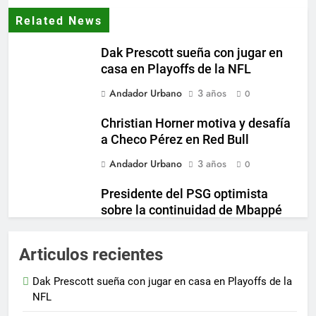
Related News
Dak Prescott sueña con jugar en
casa en Playoffs de la NFL
Andador Urbano
3 años
0
Christian Horner motiva y desafía
a Checo Pérez en Red Bull
Andador Urbano
3 años
0
Presidente del PSG optimista
sobre la continuidad de Mbappé
en el club
Andador Urbano
3 años
Articulos recientes
0
Inter Miami incrementa su
Dak Prescott sueña con jugar en casa en Playoffs de la
propuesta para fichar a destacado
NFL
jugador de Boca Juniors