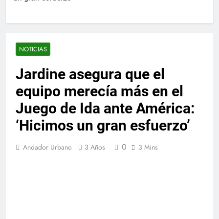
NOTICIAS
Jardine asegura que el
equipo merecía más en el
Juego de Ida ante América:
‘Hicimos un gran esfuerzo’
0
Andador Urbano
3 Años
3 Mins