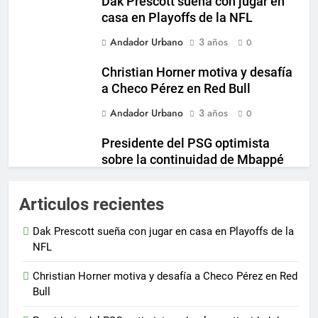
Dak Prescott sueña con jugar en
casa en Playoffs de la NFL
Andador Urbano
3 años
0
Christian Horner motiva y desafía
a Checo Pérez en Red Bull
Andador Urbano
3 años
0
Presidente del PSG optimista
sobre la continuidad de Mbappé
en el club
Andador Urbano
3 años
Articulos recientes
0
Inter Miami incrementa su
Dak Prescott sueña con jugar en casa en Playoffs de la
propuesta para fichar a destacado
NFL
jugador de Boca Juniors
Christian Horner motiva y desafía a Checo Pérez en Red
Andador Urbano
3 años
0
Bull