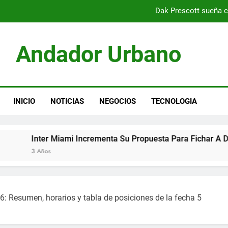
Dak Prescott sueña c
Christian Horner moti
Andador Urbano
Presidente del PSG optimista sob
Inter Miami incrementa su propuesta para fich
Dak Prescott sueña c
INICIO
NOTICIAS
NEGOCIOS
TECNOLOGIA
Christian Horner moti
er Miami Incrementa Su Propuesta Para Fichar A Destacado J
Presidente del PSG optimista sob
os
Inter Miami incrementa su propuesta para fich
6: Resumen, horarios y tabla de posiciones de la fecha 5