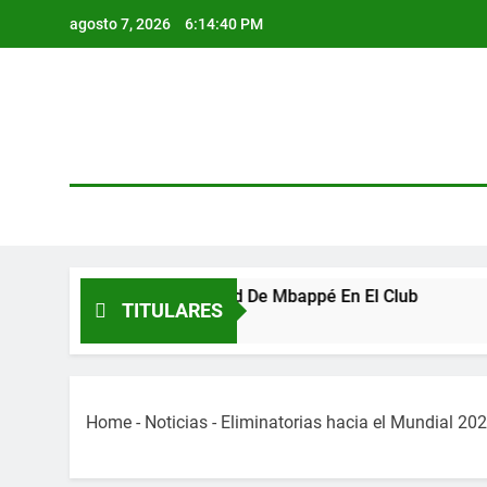
Skip
agosto 7, 2026
6:14:41 PM
to
content
bre La Continuidad De Mbappé En El Club
Int
TITULARES
3 Añ
Home
-
Noticias
-
Eliminatorias hacia el Mundial 202