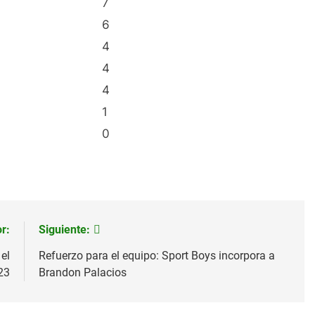
7
6
4
4
4
1
0
r:
Siguiente:
el
Refuerzo para el equipo: Sport Boys incorpora a
23
Brandon Palacios